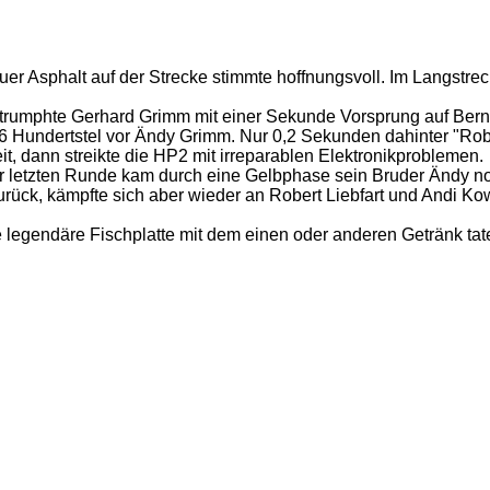
 Asphalt auf der Strecke stimmte hoffnungsvoll. Im Langstreck
 trumphte Gerhard Grimm mit einer Sekunde Vorsprung auf Bern
6 Hundertstel vor Ändy Grimm. Nur 0,2 Sekunden dahinter "Robb
t, dann streikte die HP2 mit irreparablen Elektronikproblemen.
 letzten Runde kam durch eine Gelbphase sein Bruder Ändy noc
urück, kämpfte sich aber wieder an Robert Liebfart und Andi Kowi
egendäre Fischplatte mit dem einen oder anderen Getränk taten